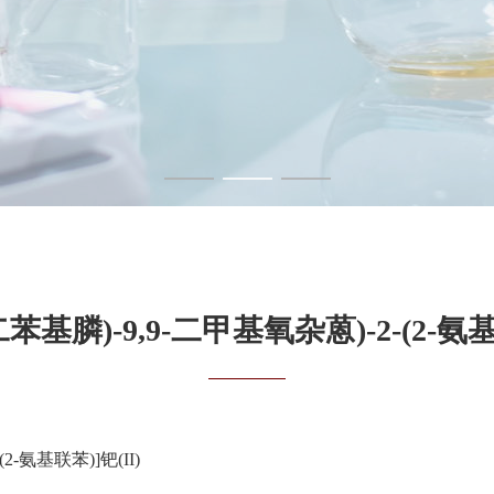
(二苯基膦)-9,9-二甲基氧杂蒽)-2-(2-氨基
2-氨基联苯)]钯(II)