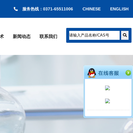
服务热线：0371-65511006
CHINESE
ENGLISH
术
新闻动态
联系我们