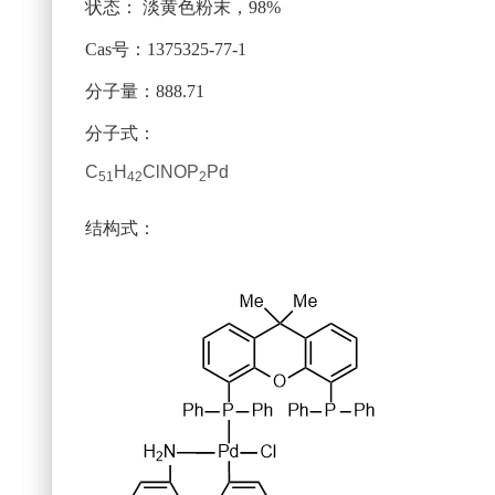
状态： 淡黄色粉末，98%
Cas号：1375325-77-1
分子量：888.71
分子式：
C
H
ClNOP
Pd
51
42
2
结构式：